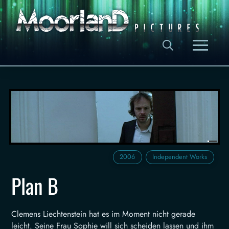
0
1
2
3
4
5
2006
Independent Works
Plan B
Clemens Liechtenstein hat es im Moment nicht gerade
leicht. Seine Frau Sophie will sich scheiden lassen und ihm